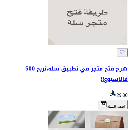
شرح فتح متجر في تطبيق سله،تربح 500
فالاسبوع!!
29.00
اضف للسلة