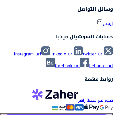
وسائل التواصل
ايميل
حسابات السوشيال ميديا
instagram_url
linkedin_url
twitter_url
facebook_url
behance_url
روابط مهمة
صمم عبر منصة زاهر